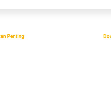
tan Penting
Do
UJIAN SCALSA
SIAKAD
TRACER STUDY
USTAKAAN
AKREDITASI
SA
BERITA UHB
HASISWAAN