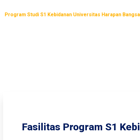
Program Studi S1 Kebidanan Universitas Harapan Bangs
Program Studi S1 Kebidanan Universitas Harapan Bangsa 
berfokus pada pelatihan untuk menjadi bidan profesional.
kesehatan maternal dan neonatal, serta penguasaan teori dan 
calon tenaga kesehatan yang berdedikasi.
Fasilitas Program S1 Keb