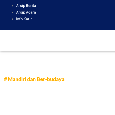
Skip
Arsip Berita
to
Arsip Acara
content
Info Karir
# Mandiri dan Ber-budaya
Universitas H