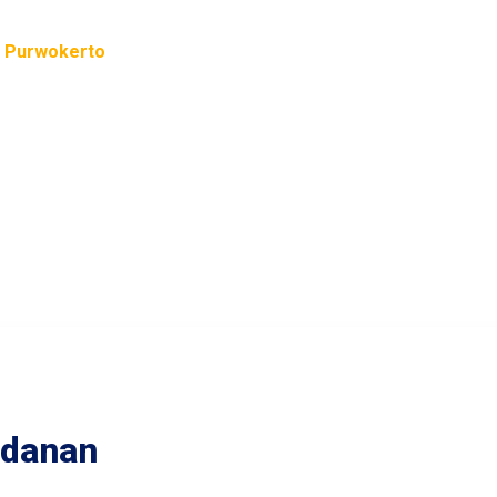
a Purwokerto
Purwokerto merupakan salah satu Program Studi S1 Kebidana
 Program ini dirancang untuk memberikan keterampilan prakti
praktik untuk pelayanan kesehatan ibu dan anak. Oleh karena it
idanan