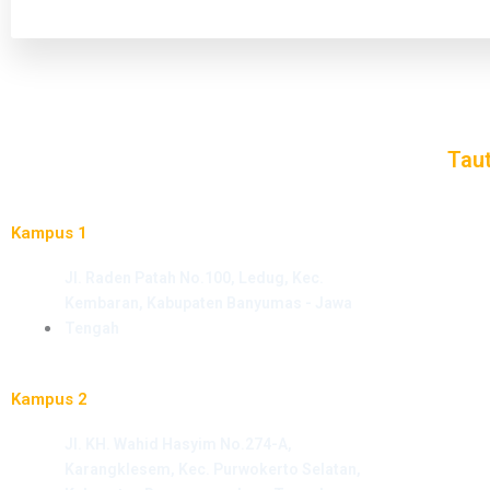
Tau
PMB
Kampus 1
LPM
Jl. Raden Patah No.100, Ledug, Kec.
PERP
Kembaran, Kabupaten Banyumas - Jawa
SCAL
Tengah
KEMA
Kampus 2
Jl. KH. Wahid Hasyim No.274-A,
Karangklesem, Kec. Purwokerto Selatan,