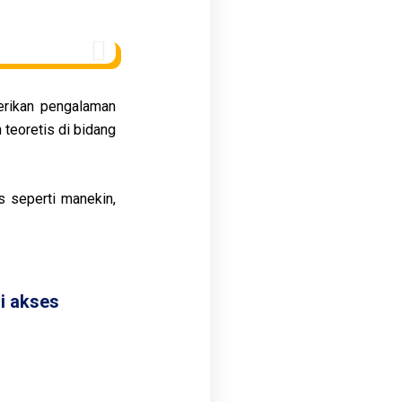
erikan pengalaman
teoretis di bidang
s seperti manekin,
i akses